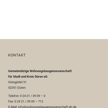
KONTAKT
Gemeinnützige Wohnungsbaugenossenschaft
für Stadt und Kreis Düren eG
Grüngürtel 31
52351 Düren
Telefon: 0 24 21 / 39 09 – 0
Fax: 0 24 21 / 39 09 – 712
E-Mail: info@wohnungsbaugenossenschaft-dn.de