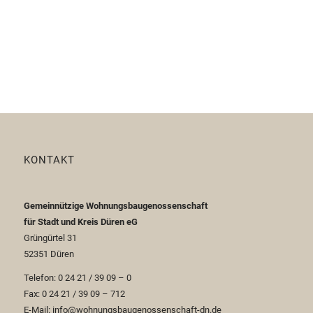
KONTAKT
Gemeinnützige Wohnungsbaugenossenschaft
für Stadt und Kreis Düren eG
Grüngürtel 31
52351 Düren
Telefon: 0 24 21 / 39 09 – 0
Fax: 0 24 21 / 39 09 – 712
E-Mail: info@wohnungsbaugenossenschaft-dn.de